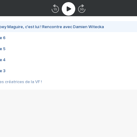
bey Maguire, c'est lui ! Rencontre avec Damien Witecka
e 6
e 5
e 4
e 3
s créatrices de la VF !
e 2
e 1
e Mektoub My Love arrive enfin ! Rencontre avec Shaïn Boumedine et Sal
i : après Toni en famille
elle réalise le bouleversant Dites lui que je l'aime