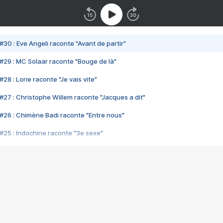
#30 : Eve Angeli raconte "Avant de partir"
#29 : MC Solaar raconte "Bouge de là"
28 : Lorie raconte "Je vais vite"
#27 : Christophe Willem raconte "Jacques a dit"
#26 : Chimène Badi raconte "Entre nous"
#25 : Indochine raconte "3e sexe"
#24 : Zaho raconte "C'est chelou"
#23 : Patrick Bruel raconte "Au café des délices"
#22 : Kyo raconte "Le chemin"
#21 : Nolwenn Leroy raconte "Cassé"
#20 : Patrick Hernandez raconte "Born to be alive"