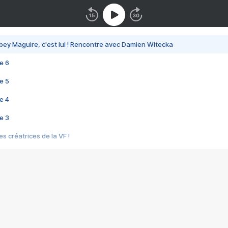
bey Maguire, c'est lui ! Rencontre avec Damien Witecka
e 6
e 5
e 4
e 3
s créatrices de la VF !
e 2
e 1
e Mektoub My Love arrive enfin ! Rencontre avec Shaïn Boumedine et Sal
i : après Toni en famille
elle réalise le bouleversant Dites lui que je l'aime