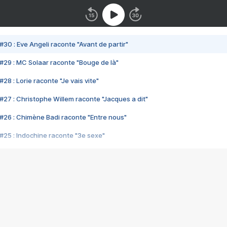
#30 : Eve Angeli raconte "Avant de partir"
#29 : MC Solaar raconte "Bouge de là"
28 : Lorie raconte "Je vais vite"
#27 : Christophe Willem raconte "Jacques a dit"
#26 : Chimène Badi raconte "Entre nous"
#25 : Indochine raconte "3e sexe"
#24 : Zaho raconte "C'est chelou"
#23 : Patrick Bruel raconte "Au café des délices"
#22 : Kyo raconte "Le chemin"
#21 : Nolwenn Leroy raconte "Cassé"
#20 : Patrick Hernandez raconte "Born to be alive"