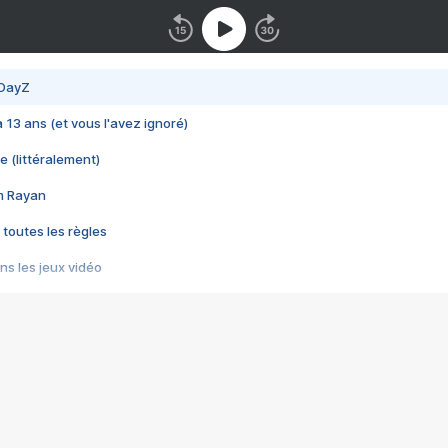
 DayZ
 a 13 ans (et vous l'avez ignoré)
e (littéralement)
im Rayan
 toutes les règles
s les jeux vidéo
us choquant de Rockstar ? - Le scandale BULLY
e plus moche de Steam
du RÊVE tourne au CAUCHEMAR
pendant 8 heures
it… à tort