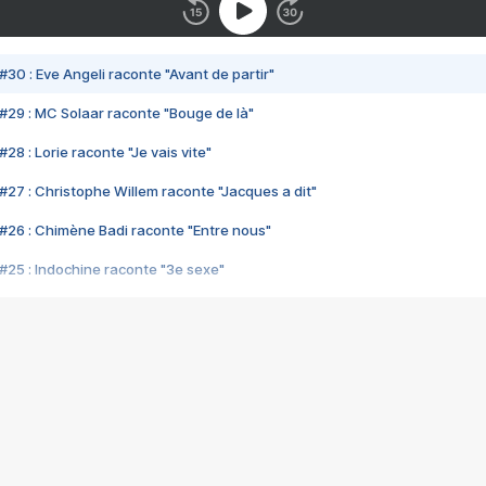
#30 : Eve Angeli raconte "Avant de partir"
#29 : MC Solaar raconte "Bouge de là"
28 : Lorie raconte "Je vais vite"
#27 : Christophe Willem raconte "Jacques a dit"
#26 : Chimène Badi raconte "Entre nous"
#25 : Indochine raconte "3e sexe"
#24 : Zaho raconte "C'est chelou"
#23 : Patrick Bruel raconte "Au café des délices"
#22 : Kyo raconte "Le chemin"
#21 : Nolwenn Leroy raconte "Cassé"
#20 : Patrick Hernandez raconte "Born to be alive"