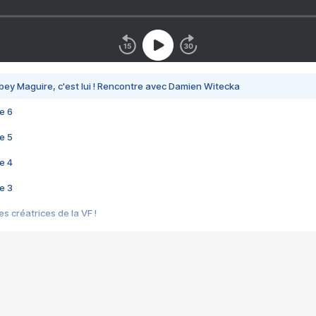
bey Maguire, c'est lui ! Rencontre avec Damien Witecka
e 6
e 5
e 4
e 3
s créatrices de la VF !
e 2
e 1
e Mektoub My Love arrive enfin ! Rencontre avec Shaïn Boumedine et Sal
i : après Toni en famille