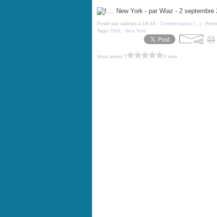
I ... New York - par Wiaz - 2 septembre 2011
Posté par xakolys à 19:33 -
Commentaires [
…
]
- Perma
Tags:
DSK
,
New York
Vous aimez ?
0 vote