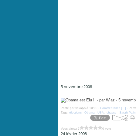
5 novembre 2008
Obama est Elu !! - par Wiaz - 5 novembre 2008
Posté par xakolys à 10:00 -
Commentaires [
…
]
- Perma
Tags:
élections
,
Obama
,
USA
,
chasse
,
Sarah Palin
Vous aimez ?
0 vote
24 février 2008