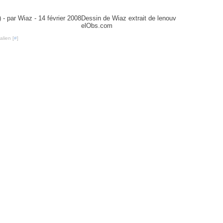
février 2008
Dessin de Wiaz extrait de lenouv
elObs.com
lien [
#
]