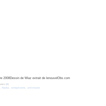
Dessin de Wiaz extrait de lenouvelObs.com
lien [
#
]
,
Alaska
,
antispécisme
,
anti-chasse