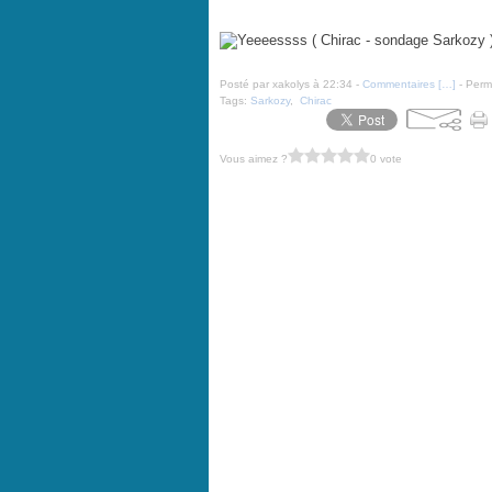
Yeeeessss ( Chirac - sondage Sarkozy ) - par Wiaz - 14 
Posté par xakolys à 22:34 -
Commentaires [
…
]
- Perma
Tags:
Sarkozy
,
Chirac
Vous aimez ?
0 vote