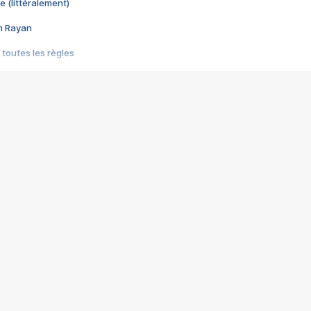
e (littéralement)
im Rayan
 toutes les règles
s les jeux vidéo
us choquant de Rockstar ? - Le scandale BULLY
e plus moche de Steam
du RÊVE tourne au CAUCHEMAR
pendant 8 heures
it… à tort
umiliés par un jeu vidéo
ire - Final Fantasy 8
ti un empire - Age of Empires
story DOFUS