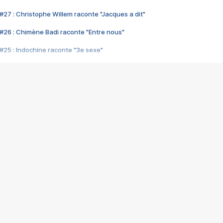
#27 : Christophe Willem raconte "Jacques a dit"
#26 : Chimène Badi raconte "Entre nous"
#25 : Indochine raconte "3e sexe"
#24 : Zaho raconte "C'est chelou"
#23 : Patrick Bruel raconte "Au café des délices"
#22 : Kyo raconte "Le chemin"
#21 : Nolwenn Leroy raconte "Cassé"
#20 : Patrick Hernandez raconte "Born to be alive"
#19 : Lorie raconte "Près de moi"
#18 : Michael Jones raconte "A nos actes manqués" (avec Jean-Jacque
#17 : Khaled raconte "Aïcha"
#16 : Corneille raconte "Parce qu'on vient de loin"