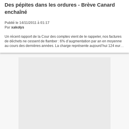
Des pépites dans les ordures - Brève Canard
enchaîné
Publié le 14/11/2011 à 01:17
Par
xakolys
Un récent rapport de la Cour des comptes vient de le rappeler, nos factures
de déchets ne cessent de flamber : 6% d’augmentation par an en moyenne
au cours des dernières années. La charge représente aujourd’hui 124 euros
par habitant.Parmi les incinérateurs...