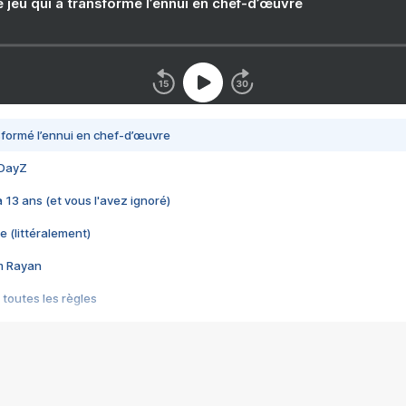
e jeu qui a transformé l’ennui en chef-d’œuvre
nsformé l’ennui en chef-d’œuvre
 DayZ
 a 13 ans (et vous l'avez ignoré)
e (littéralement)
im Rayan
 toutes les règles
s les jeux vidéo
us choquant de Rockstar ? - Le scandale BULLY
e plus moche de Steam