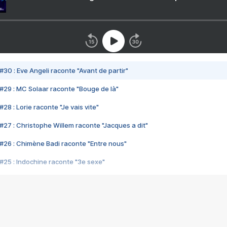
#30 : Eve Angeli raconte "Avant de partir"
#29 : MC Solaar raconte "Bouge de là"
28 : Lorie raconte "Je vais vite"
#27 : Christophe Willem raconte "Jacques a dit"
#26 : Chimène Badi raconte "Entre nous"
#25 : Indochine raconte "3e sexe"
#24 : Zaho raconte "C'est chelou"
#23 : Patrick Bruel raconte "Au café des délices"
#22 : Kyo raconte "Le chemin"