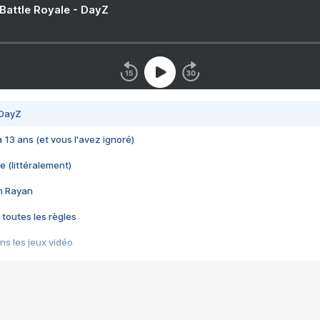
 Battle Royale - DayZ
 DayZ
 a 13 ans (et vous l'avez ignoré)
e (littéralement)
im Rayan
 toutes les règles
s les jeux vidéo
us choquant de Rockstar ? - Le scandale BULLY
e plus moche de Steam
du RÊVE tourne au CAUCHEMAR