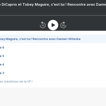
 DiCaprio et Tobey Maguire, c'est lui ! Rencontre avec Dam
bey Maguire, c'est lui ! Rencontre avec Damien Witecka
e 6
e 5
e 4
e 3
s créatrices de la VF !
e 2
e 1