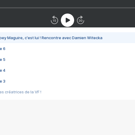
bey Maguire, c'est lui ! Rencontre avec Damien Witecka
e 6
e 5
e 4
e 3
s créatrices de la VF !
e 2
e 1
e Mektoub My Love arrive enfin ! Rencontre avec Shaïn Boumedine et Sal