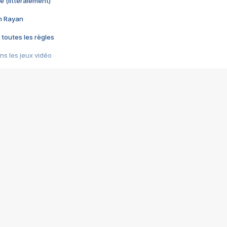
e (littéralement)
im Rayan
 toutes les règles
s les jeux vidéo
us choquant de Rockstar ? - Le scandale BULLY
e plus moche de Steam
du RÊVE tourne au CAUCHEMAR
pendant 8 heures
it… à tort
umiliés par un jeu vidéo
ire - Final Fantasy 8
ti un empire - Age of Empires
story DOFUS