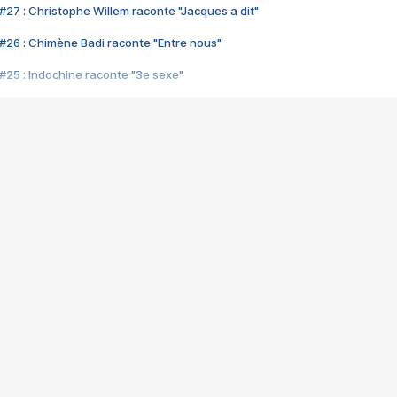
#27 : Christophe Willem raconte "Jacques a dit"
#26 : Chimène Badi raconte "Entre nous"
#25 : Indochine raconte "3e sexe"
#24 : Zaho raconte "C'est chelou"
#23 : Patrick Bruel raconte "Au café des délices"
#22 : Kyo raconte "Le chemin"
#21 : Nolwenn Leroy raconte "Cassé"
#20 : Patrick Hernandez raconte "Born to be alive"
#19 : Lorie raconte "Près de moi"
#18 : Michael Jones raconte "A nos actes manqués" (avec Jean-Jacque
#17 : Khaled raconte "Aïcha"
#16 : Corneille raconte "Parce qu'on vient de loin"
#15 : Indochine raconte "L'aventurier"