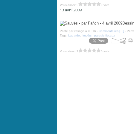
Vous aimez ?
0 vote
13 avril 2009
Sauvés - par Fañch - 4 avril 2009
Dessin
Posté par xakolys à 00:16 -
Commentaires [
…
]
- Perma
Tags:
Lagarde
,
impôts
,
paradis fiscaux
Vous aimez ?
0 vote