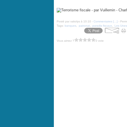
Terrorisme fiscale - par Vuillemin - Charlie Hebdo N°12
Posté par xakolys à 10:10 -
Commentaires [
…
]
- Perma
Tags:
banques
,
patronat
,
paradis fiscaux
,
Les Unes
Vous aimez ?
0 vote