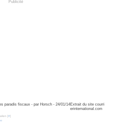
Publicité
ux - par Horsch - 24/01/14
Extrait du site courri
erinternational.com
lien [
#
]
me