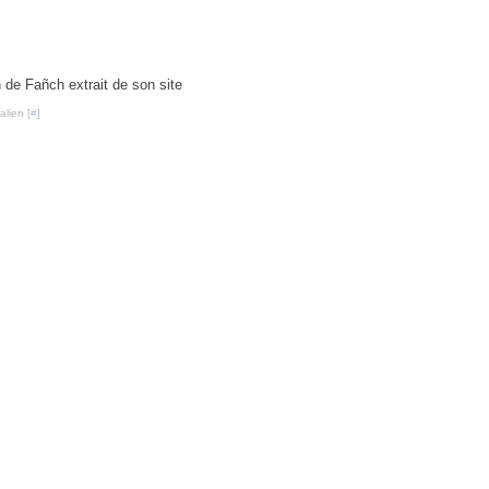
 de Fañch extrait de son site
lien [
#
]