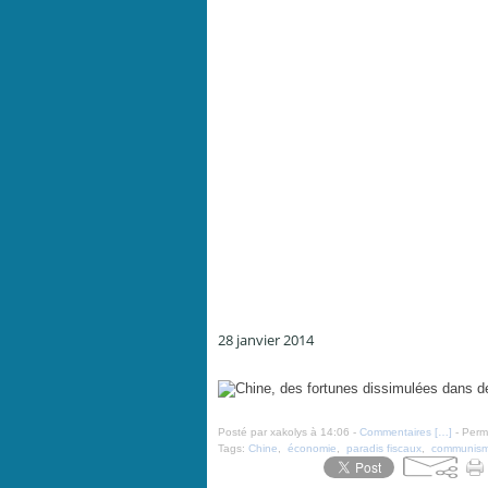
28 janvier 2014
Chine, des fortunes dissimulées dans des paradis fisca
Posté par xakolys à 14:06 -
Commentaires [
…
]
- Perma
Tags:
Chine
,
économie
,
paradis fiscaux
,
communis