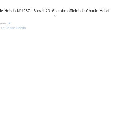
37 - 6 avril 2016
Le site officiel de Charlie Hebd
o
lien [
#
]
 de Charlie Hebdo