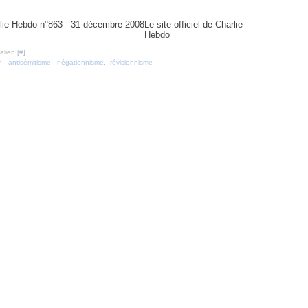
863 - 31 décembre 2008
Le site officiel de Charlie
Hebdo
lien [
#
]
n
,
antisémitisme
,
négationnisme
,
révisionnisme