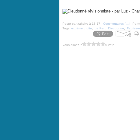
Dieudonné révisionniste - par Luz - Charlie Hebdo n°
Posté par xakolys à 18:17 -
Commentaires [
…
]
- Perma
Tags:
extrême droite
,
Le Pen
,
Dieudonné
,
Faurisso
Vous aimez ?
0 vote