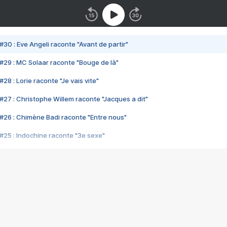
#30 : Eve Angeli raconte "Avant de partir"
#29 : MC Solaar raconte "Bouge de là"
28 : Lorie raconte "Je vais vite"
#27 : Christophe Willem raconte "Jacques a dit"
#26 : Chimène Badi raconte "Entre nous"
#25 : Indochine raconte "3e sexe"
#24 : Zaho raconte "C'est chelou"
#23 : Patrick Bruel raconte "Au café des délices"
#22 : Kyo raconte "Le chemin"
#21 : Nolwenn Leroy raconte "Cassé"
#20 : Patrick Hernandez raconte "Born to be alive"