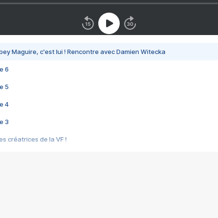
bey Maguire, c'est lui ! Rencontre avec Damien Witecka
e 6
e 5
e 4
e 3
s créatrices de la VF !
e 2
e 1
e Mektoub My Love arrive enfin ! Rencontre avec Shaïn Boumedine et Sal
i : après Toni en famille