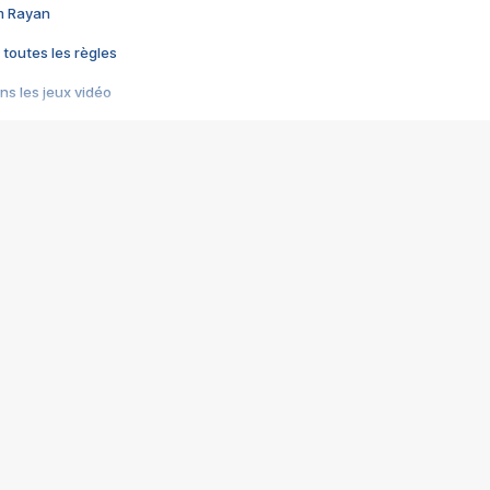
im Rayan
 toutes les règles
s les jeux vidéo
us choquant de Rockstar ? - Le scandale BULLY
e plus moche de Steam
du RÊVE tourne au CAUCHEMAR
pendant 8 heures
it… à tort
umiliés par un jeu vidéo
ire - Final Fantasy 8
ti un empire - Age of Empires
story DOFUS
tard, il crée l'un des pires jeux de tous les temps, MindsEye.