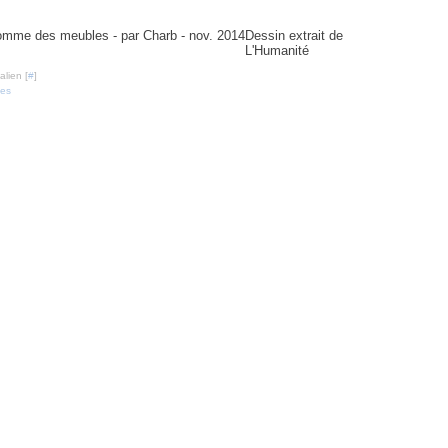
es - par Charb - nov. 2014
Dessin extrait de
L'Humanité
lien [
#
]
ses