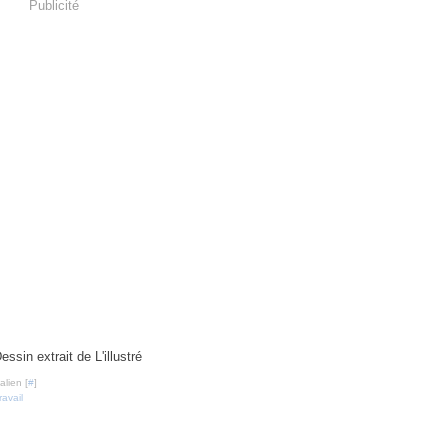
Publicité
essin extrait de L'illustré
lien [
#
]
ravail