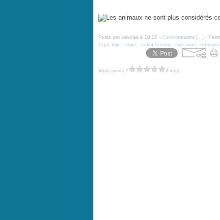
Les animaux ne sont plus considérés comme des meubl
Posté par xakolys à 10:20 -
Commentaires [
…
]
- Perma
Tags:
lois
,
stage
,
antispécisme
,
spécisme
,
entrepri
Vous aimez ?
0 vote