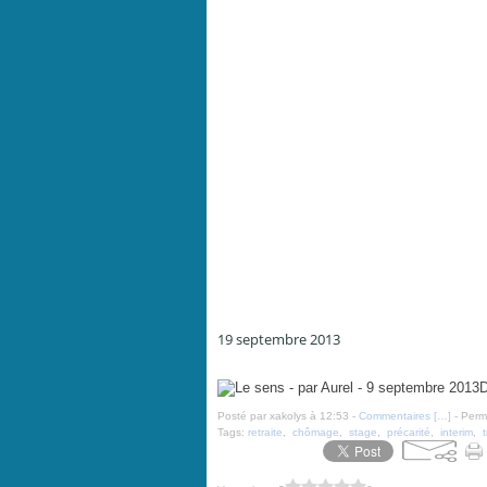
19 septembre 2013
Le sens - par Aurel - 9 septembre 2013
D
Posté par xakolys à 12:53 -
Commentaires [
…
]
- Perma
Tags:
retraite
,
chômage
,
stage
,
précarité
,
interim
,
t