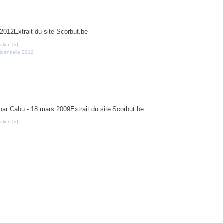
Extrait du site Scorbut.be
lien [
#
]
identielle 2012
mars 2009
Extrait du site Scorbut.be
lien [
#
]