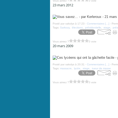
Vous aimez ?
0 vote
23 mars 2012
Vous savez... - par Kerleroux - 21 mars 2012
Posté par xakolys à 17:23 -
Commentaires [
…
]
- Perma
Tags:
Sarkozy
,
élections
,
présidentielle
,
stage
,
prés
Vous aimez ?
0 vote
20 mars 2009
Ces lycéens qui ont la gâchette facile - par Cabu - 18 
Posté par xakolys à 20:31 -
Commentaires [
…
]
- Perma
Tags:
massacre
,
lycée
,
stage
,
tueur de masse
Vous aimez ?
0 vote