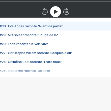
#30 : Eve Angeli raconte "Avant de partir"
#29 : MC Solaar raconte "Bouge de là"
28 : Lorie raconte "Je vais vite"
#27 : Christophe Willem raconte "Jacques a dit"
#26 : Chimène Badi raconte "Entre nous"
#25 : Indochine raconte "3e sexe"
#24 : Zaho raconte "C'est chelou"
#23 : Patrick Bruel raconte "Au café des délices"
#22 : Kyo raconte "Le chemin"
#21 : Nolwenn Leroy raconte "Cassé"