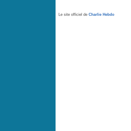
L'armée turque tue 35 villageois kurdes - Charlie Hebd
Le site officiel de
Charlie Hebdo