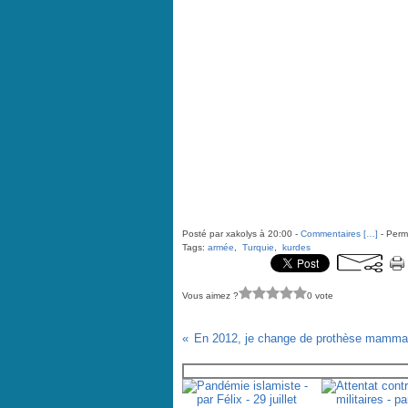
Posté par xakolys à 20:00 -
Commentaires [
…
]
- Perma
Tags:
armée
,
Turquie
,
kurdes
Vous aimez ?
0 vote
Vous aimerez aussi :