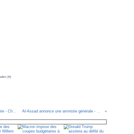
lien [
#
]
En 2012, je change de prothèse mammaire - Charlie Hebdo le blog - 30/12/11
Al-Assad annonce une amnistie générale - par Dilem - 19 janvier 2012