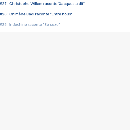
#27 : Christophe Willem raconte "Jacques a dit"
#26 : Chimène Badi raconte "Entre nous"
#25 : Indochine raconte "3e sexe"
#24 : Zaho raconte "C'est chelou"
#23 : Patrick Bruel raconte "Au café des délices"
#22 : Kyo raconte "Le chemin"
#21 : Nolwenn Leroy raconte "Cassé"
#20 : Patrick Hernandez raconte "Born to be alive"
#19 : Lorie raconte "Près de moi"
#18 : Michael Jones raconte "A nos actes manqués" (avec Jean-Jacque
#17 : Khaled raconte "Aïcha"
#16 : Corneille raconte "Parce qu'on vient de loin"
#15 : Indochine raconte "L'aventurier"