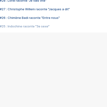
28 : Lorie raconte "Je vais vite"
#27 : Christophe Willem raconte "Jacques a dit"
#26 : Chimène Badi raconte "Entre nous"
#25 : Indochine raconte "3e sexe"
#24 : Zaho raconte "C'est chelou"
#23 : Patrick Bruel raconte "Au café des délices"
#22 : Kyo raconte "Le chemin"
#21 : Nolwenn Leroy raconte "Cassé"
#20 : Patrick Hernandez raconte "Born to be alive"
#19 : Lorie raconte "Près de moi"
#18 : Michael Jones raconte "A nos actes manqués" (avec Jean-Jacque
#17 : Khaled raconte "Aïcha"
#16 : Corneille raconte "Parce qu'on vient de loin"