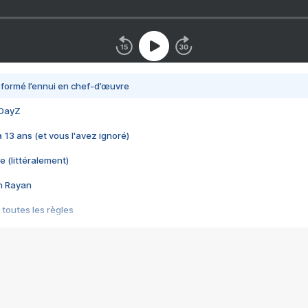
nsformé l’ennui en chef-d’œuvre
 DayZ
 a 13 ans (et vous l'avez ignoré)
e (littéralement)
im Rayan
 toutes les règles
s les jeux vidéo
us choquant de Rockstar ? - Le scandale BULLY
e plus moche de Steam