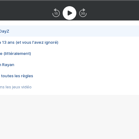
 DayZ
 a 13 ans (et vous l'avez ignoré)
e (littéralement)
im Rayan
 toutes les règles
s les jeux vidéo
us choquant de Rockstar ? - Le scandale BULLY
e plus moche de Steam
du RÊVE tourne au CAUCHEMAR
pendant 8 heures