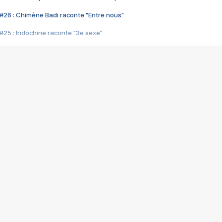
#26 : Chimène Badi raconte "Entre nous"
#25 : Indochine raconte "3e sexe"
#24 : Zaho raconte "C'est chelou"
#23 : Patrick Bruel raconte "Au café des délices"
#22 : Kyo raconte "Le chemin"
#21 : Nolwenn Leroy raconte "Cassé"
#20 : Patrick Hernandez raconte "Born to be alive"
#19 : Lorie raconte "Près de moi"
#18 : Michael Jones raconte "A nos actes manqués" (avec Jean-Jacque
#17 : Khaled raconte "Aïcha"
#16 : Corneille raconte "Parce qu'on vient de loin"
#15 : Indochine raconte "L'aventurier"