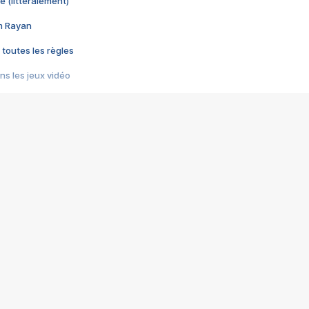
e (littéralement)
im Rayan
 toutes les règles
s les jeux vidéo
us choquant de Rockstar ? - Le scandale BULLY
e plus moche de Steam
du RÊVE tourne au CAUCHEMAR
pendant 8 heures
it… à tort
umiliés par un jeu vidéo
ire - Final Fantasy 8
ti un empire - Age of Empires
story DOFUS