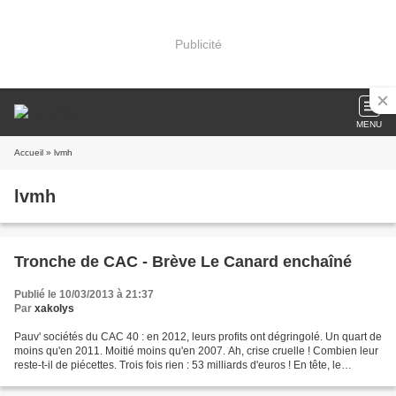
Publicité
MENU
Accueil
» lvmh
lvmh
Tronche de CAC - Brève Le Canard enchaîné
Publié le 10/03/2013 à 21:37
Par
xakolys
Pauv' sociétés du CAC 40 : en 2012, leurs profits ont dégringolé. Un quart de
moins qu'en 2011. Moitié moins qu'en 2007. Ah, crise cruelle ! Combien leur
reste-t-il de piécettes. Trois fois rien : 53 milliards d'euros ! En tête, le
pétrolier Total avale...