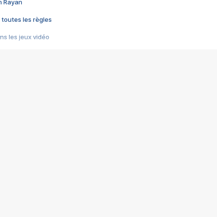
im Rayan
 toutes les règles
s les jeux vidéo
us choquant de Rockstar ? - Le scandale BULLY
e plus moche de Steam
du RÊVE tourne au CAUCHEMAR
pendant 8 heures
it… à tort
umiliés par un jeu vidéo
ire - Final Fantasy 8
ti un empire - Age of Empires
story DOFUS
tard, il crée l'un des pires jeux de tous les temps, MindsEye.