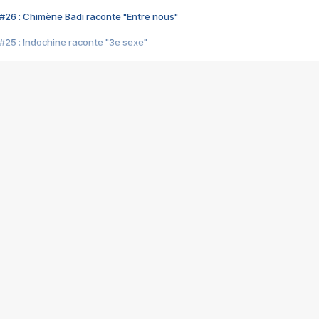
#26 : Chimène Badi raconte "Entre nous"
#25 : Indochine raconte "3e sexe"
#24 : Zaho raconte "C'est chelou"
#23 : Patrick Bruel raconte "Au café des délices"
#22 : Kyo raconte "Le chemin"
#21 : Nolwenn Leroy raconte "Cassé"
#20 : Patrick Hernandez raconte "Born to be alive"
#19 : Lorie raconte "Près de moi"
#18 : Michael Jones raconte "A nos actes manqués" (avec Jean-Jacque
#17 : Khaled raconte "Aïcha"
#16 : Corneille raconte "Parce qu'on vient de loin"
#15 : Indochine raconte "L'aventurier"