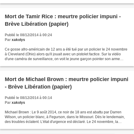
Ces criminels pensent-ils avoir...
Mort de Tamir Rice : meurtre policier impuni -
Brève Libération (papier)
Publié le 08/12/2014 à 00:24
Par
xakolys
Ce gosse afro-américain de 12 ans a été tué par un policier le 24 novembre
à Cleveland (Ohio) alors qu'il jouait avec un pistolet factice. Sur la vidéo
d'une caméra de surveillance, on voit le jeune garçon pointer son arme
factice vers un passant, la...
Mort de Michael Brown : meurtre policier impuni
- Brève Libération (papier)
Publié le 08/12/2014 à 00:14
Par
xakolys
Michael Brown : Le 9 août 2014, ce noir de 18 ans est abattu par Darren
Wilson, un policier blanc, à Fegurson, dans le Missouri. Dès le lendemain,
des troubles éclatent. L'état d'urgence est déclaré. Le 24 novembre, la
décision du grand jury de ne pas...