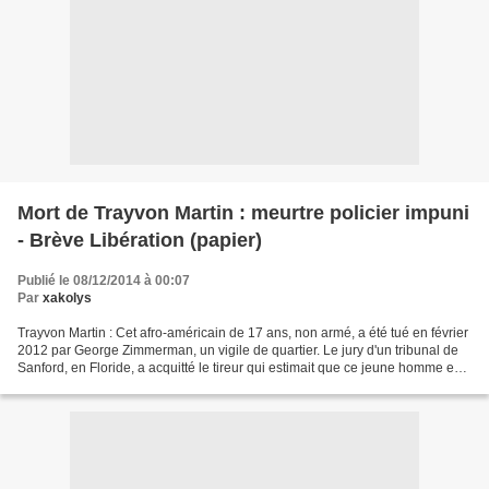
Mort de Trayvon Martin : meurtre policier impuni
- Brève Libération (papier)
Publié le 08/12/2014 à 00:07
Par
xakolys
Trayvon Martin : Cet afro-américain de 17 ans, non armé, a été tué en février
2012 par George Zimmerman, un vigile de quartier. Le jury d'un tribunal de
Sanford, en Floride, a acquitté le tireur qui estimait que ce jeune homme en
capuche avait «une allure...