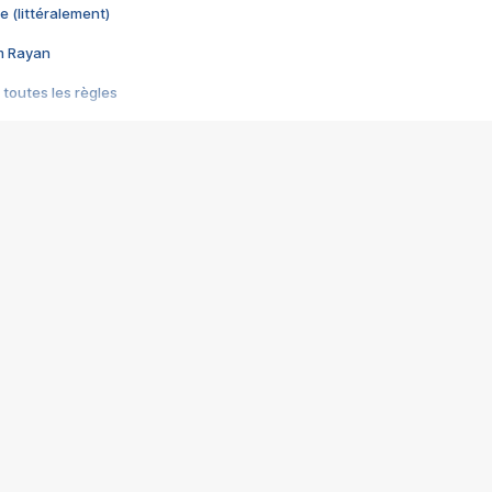
e (littéralement)
im Rayan
 toutes les règles
s les jeux vidéo
us choquant de Rockstar ? - Le scandale BULLY
e plus moche de Steam
du RÊVE tourne au CAUCHEMAR
pendant 8 heures
it… à tort
umiliés par un jeu vidéo
ire - Final Fantasy 8
ti un empire - Age of Empires
story DOFUS