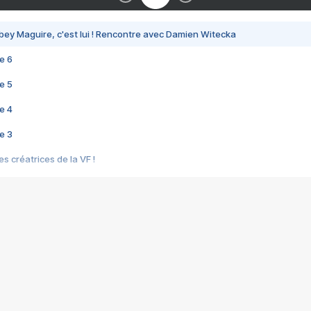
bey Maguire, c'est lui ! Rencontre avec Damien Witecka
e 6
e 5
e 4
e 3
s créatrices de la VF !
e 2
e 1
e Mektoub My Love arrive enfin ! Rencontre avec Shaïn Boumedine et Sal
i : après Toni en famille
elle réalise le bouleversant Dites lui que je l'aime
ais ! Rencontre autour de Vie privée de Rebecca Zlotowski