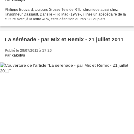
Par
xakolys
Philippe Bouvard, toujours Grosse Tête de RTL, chronique aussi chez
l'avionneur Dassault. Dans le «Fig Mag (19/7)», il livre un abécédaire de la
culture avec, à la lettre «R», cette définition du rap : «Couplets
démusicalisés au moyen desquels des artistes...
La sérénade - par Mix et Remix - 21 juillet 2011
Publié le 29/07/2011 à 17:20
Par
xakolys