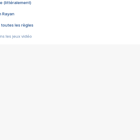
e (littéralement)
im Rayan
 toutes les règles
s les jeux vidéo
us choquant de Rockstar ? - Le scandale BULLY
e plus moche de Steam
du RÊVE tourne au CAUCHEMAR
pendant 8 heures
it… à tort
umiliés par un jeu vidéo
ire - Final Fantasy 8
ti un empire - Age of Empires
story DOFUS