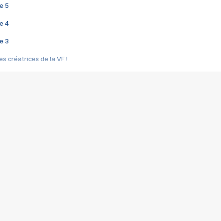
e 5
e 4
e 3
s créatrices de la VF !
e 2
e 1
e Mektoub My Love arrive enfin ! Rencontre avec Shaïn Boumedine et Sal
i : après Toni en famille
elle réalise le bouleversant Dites lui que je l'aime
ais ! Rencontre autour de Vie privée de Rebecca Zlotowski
 de Marguerite, Grave... Rencontre avec Ella Rumpf
 Les Rêveurs, un film intime sur la santé mentale
a avec un film sur le mouvement des Gilets jaunes