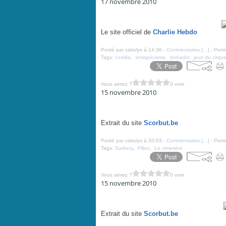
17 novembre 2010
L’Unicef-France et la promotion de la corrida auprès d
Le site officiel de
Charlie Hebdo
Posté par xakolys à 14:36 -
Commentaires [
…
]
- Perma
Tags:
corrida
,
antispécisme
,
toréador
,
jeux du cirqu
Vous aimez ?
0 vote
15 novembre 2010
Sa qualité - par Cabu - novembre 2010
Extrait du site
Scorbut.be
Posté par xakolys à 20:03 -
Commentaires [
…
]
- Perma
Tags:
Sarkozy
,
Fillon
,
Le cimetière
Vous aimez ?
0 vote
15 novembre 2010
Sondage, qui est Charles De Gaulle - par Delambre - 
Extrait du site
Scorbut.be