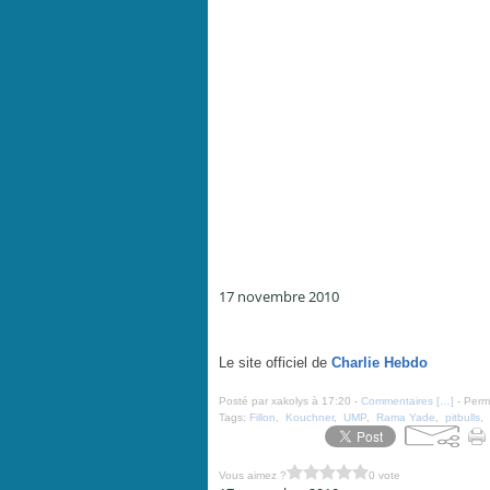
17 novembre 2010
Un gouvernement de Pitbulls - Charlie Hebdo N°961 -
Le site officiel de
Charlie Hebdo
Posté par xakolys à 17:20 -
Commentaires [
…
]
- Perma
Tags:
Fillon
,
Kouchner
,
UMP
,
Rama Yade
,
pitbulls
,
Vous aimez ?
0 vote