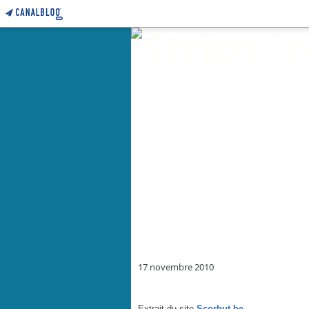
17 novembre 2010
Ejectés ! - par Cabu - novembre 2010
Extrait du site
Scorbut.be