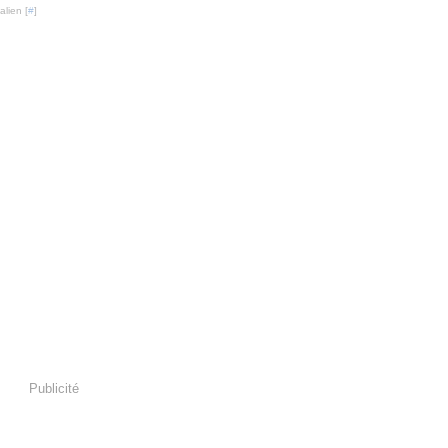
lien [
#
]
Publicité