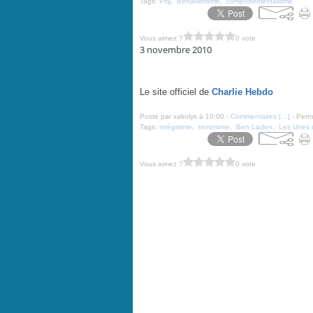
Tags:
Psy
,
Béhaviorisme
,
comportementalisme
Vous aimez ?
0 vote
3 novembre 2010
Ben Laden menace la France - Charlie Hebdo N°959 - 
Le site officiel de
Charlie Hebdo
Posté par xakolys à 10:00 -
Commentaires [
…
]
- Perma
Tags:
intégrisme
,
terrorisme
,
Ben Laden
,
Les Unes 
Vous aimez ?
0 vote