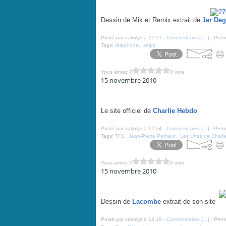
Mais c'est affreux !... - par Mix et Remix - 22 octobre 2
Dessin de Mix et Remix extrait de
1er Deg
Posté par xakolys à 12:57 -
Commentaires [
…
]
- Perma
Tags:
téléphone
,
strips
Vous aimez ?
0 vote
15 novembre 2010
Pas de police politique en France - Charlie Hebdo N°
Le site officiel de
Charlie Hebdo
Posté par xakolys à 12:34 -
Commentaires [
…
]
- Perma
Tags:
TF1
,
Jean-Pierre Pernaut
,
Les Unes de Charl
Vous aimez ?
0 vote
15 novembre 2010
Repérage des troubles du comportement - par Lacomb
Dessin de
Lacombe
extrait de son site
Posté par xakolys à 12:19 -
Commentaires [
…
]
- Perma