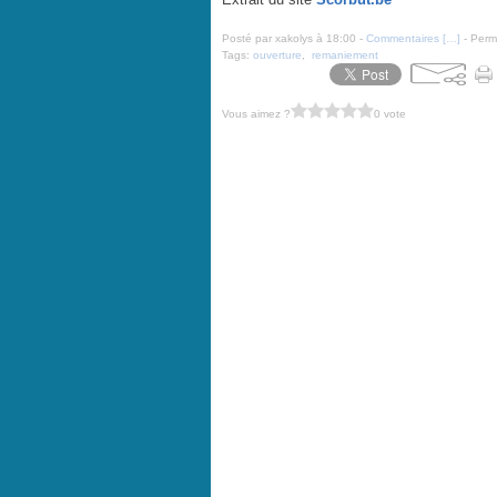
Posté par xakolys à 18:00 -
Commentaires [
…
]
- Perma
Tags:
ouverture
,
remaniement
Vous aimez ?
0 vote