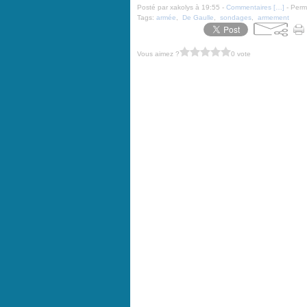
Posté par xakolys à 19:55 -
Commentaires [
…
]
- Perma
Tags:
armée
,
De Gaulle
,
sondages
,
armement
Vous aimez ?
0 vote