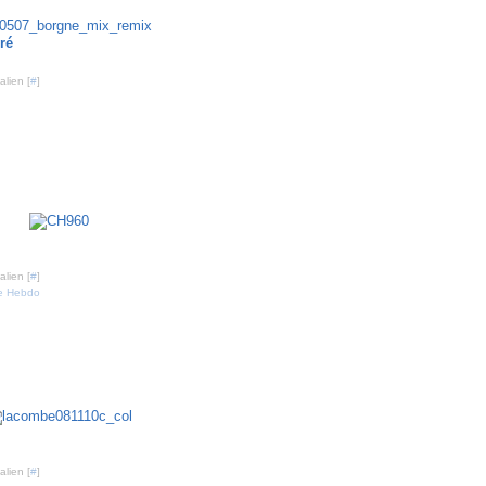
010
ré
lien [
#
]
960 - 10 novembre 2010
lien [
#
]
ie Hebdo
e - 9 novembre 2010
lien [
#
]