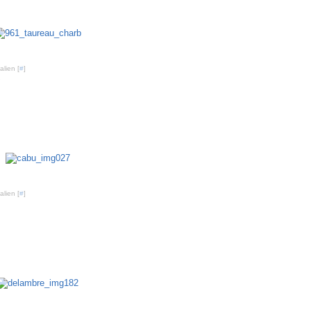
es enfants - 16/11/10
lien [
#
]
e
lien [
#
]
novembre 2010