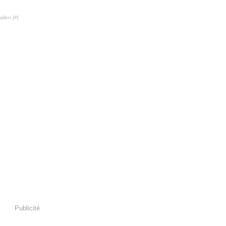
lien [
#
]
Publicité