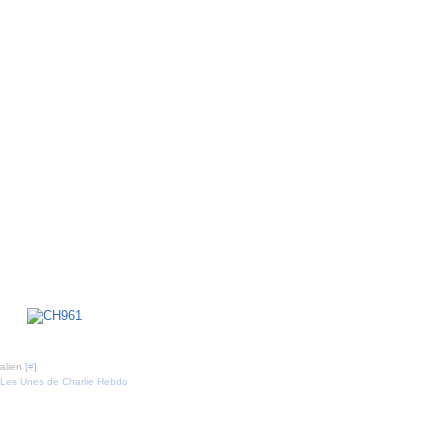
 17 novembre 2010
lien [
#
]
Les Unes de Charlie Hebdo