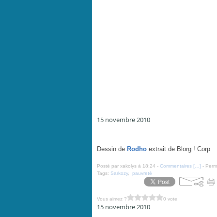
15 novembre 2010
Huit millions de pauvres en France - par Rodho - 10 
Dessin de
Rodho
extrait de Blorg ! Corp
Posté par xakolys à 18:24 -
Commentaires [
…
]
- Perma
Tags:
Sarkozy
,
pauvreté
Vous aimez ?
0 vote
15 novembre 2010