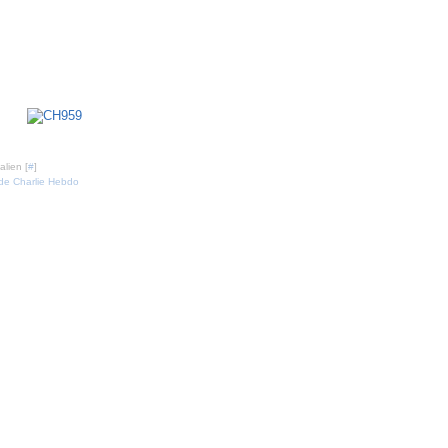
3 novembre 2010
lien [
#
]
de Charlie Hebdo