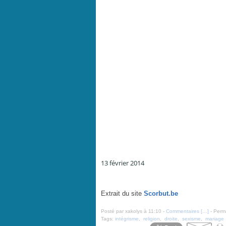
13 février 2014
Retour de manif - par Cabu - 13 février 2014
Extrait du site
Scorbut.be
Posté par xakolys à 11:10 -
Commentaires [
…
]
- Perma
Tags:
intégrisme
,
religion
,
droite
,
sexisme
,
mariage