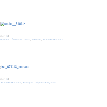
nvier 2014
lien [
#
]
ophobie
,
évolution
,
droite
,
sexisme
,
François Hollande
lien [
#
]
,
François Hollande
,
Bretagne
,
régions françaises
3