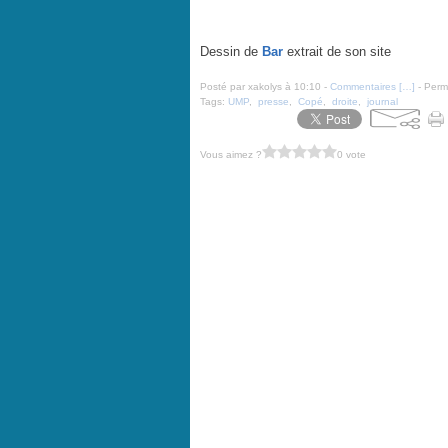
Copé humilié !!! - par Bar - 28 février 2014
Dessin de
Bar
extrait de son site
Posté par xakolys à 10:10 -
Commentaires [
…
]
- Perma
Tags:
UMP
,
presse
,
Copé
,
droite
,
journal
Vous aimez ?
0 vote