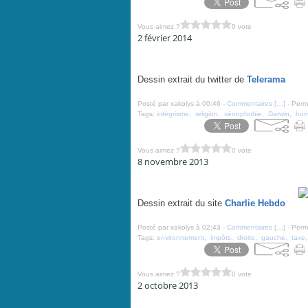
Vous aimez ?
0 vote
2 février 2014
Retour vers... les manifs de droite - par Soulcié - 31 ja
Dessin extrait du twitter de
Telerama
Posté par xakolys à 00:46 -
Commentaires [
…
]
- Perma
Tags:
intégrisme
,
religion
,
xénophobie
,
Darwin
,
hom
Vous aimez ?
0 vote
8 novembre 2013
Portiques Ecotaxe - par Riss - 7 novembre 2013
Dessin extrait du site
Charlie Hebdo
Posté par xakolys à 02:43 -
Commentaires [
…
]
- Perma
Tags:
environnement
,
impôts
,
droite
,
gauche
,
taxe
Vous aimez ?
0 vote
2 octobre 2013
On peut pus rien dire ! - par Charb - 25 septembre 201