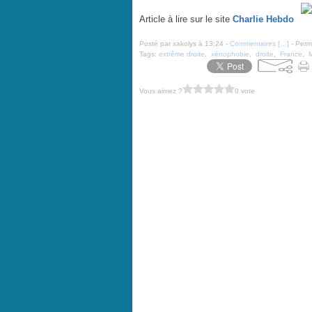
Article à lire sur le site
Charlie Hebdo
Posté par xakolys à 13:24 -
Commentaires [
…
]
- Perma
Tags:
extrême droite
,
xénophobie
,
droite
,
France
,
M
Vous aimez ?
0 vote