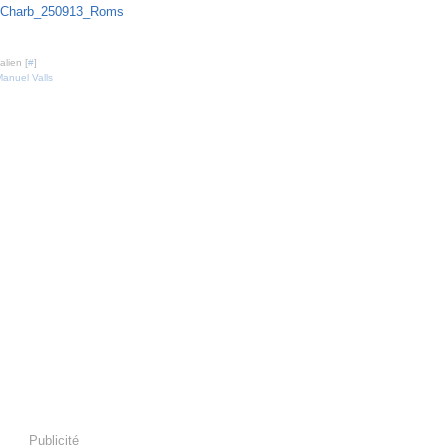
lien [
#
]
anuel Valls
Publicité