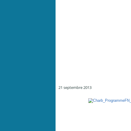
21 septembre 2013
Le programme du FN en trois mots - par Charb - Charli