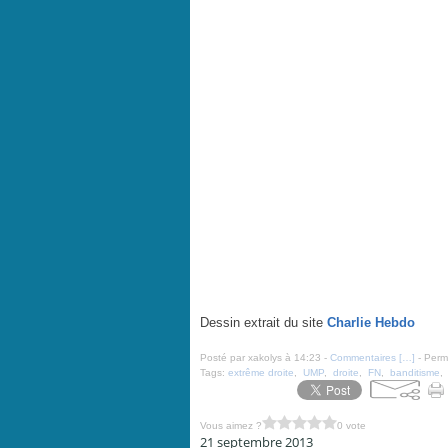
Dessin extrait du site
Charlie Hebdo
Posté par xakolys à 14:23 -
Commentaires [
…
]
- Perma
Tags:
extrême droite
,
UMP
,
droite
,
FN
,
banditisme
Vous aimez ?
0 vote
21 septembre 2013