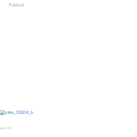
Publicité
lien [
#
]