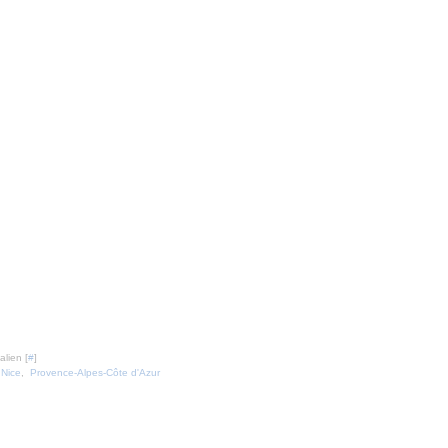
lien [
#
]
,
Nice
,
Provence-Alpes-Côte d'Azur