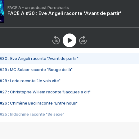
FACE A - un podcast Purecharts
FACE A #30 : Eve Angeli raconte "Avant de partir"
#30 : Eve Angeli raconte "Avant de partir"
#29 : MC Solaar raconte "Bouge de là"
28 : Lorie raconte "Je vais vite"
#27 : Christophe Willem raconte "Jacques a dit"
#26 : Chimène Badi raconte "Entre nous"
#25 : Indochine raconte "3e sexe"
#24 : Zaho raconte "C'est chelou"
#23 : Patrick Bruel raconte "Au café des délices"