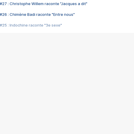
#27 : Christophe Willem raconte "Jacques a dit"
#26 : Chimène Badi raconte "Entre nous"
#25 : Indochine raconte "3e sexe"
#24 : Zaho raconte "C'est chelou"
#23 : Patrick Bruel raconte "Au café des délices"
#22 : Kyo raconte "Le chemin"
#21 : Nolwenn Leroy raconte "Cassé"
#20 : Patrick Hernandez raconte "Born to be alive"
#19 : Lorie raconte "Près de moi"
#18 : Michael Jones raconte "A nos actes manqués" (avec Jean-Jacque
#17 : Khaled raconte "Aïcha"
#16 : Corneille raconte "Parce qu'on vient de loin"
#15 : Indochine raconte "L'aventurier"