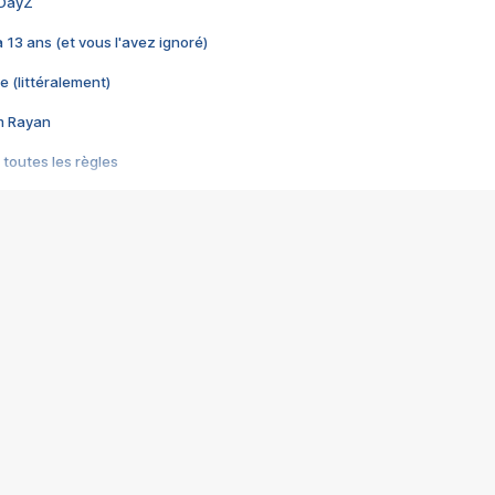
 DayZ
 a 13 ans (et vous l'avez ignoré)
e (littéralement)
im Rayan
 toutes les règles
s les jeux vidéo
us choquant de Rockstar ? - Le scandale BULLY
e plus moche de Steam
du RÊVE tourne au CAUCHEMAR
pendant 8 heures
it… à tort
umiliés par un jeu vidéo
ire - Final Fantasy 8