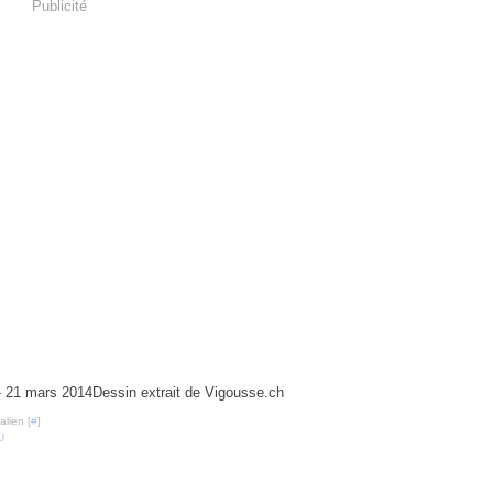
Publicité
Dessin extrait de Vigousse.ch
lien [
#
]
U