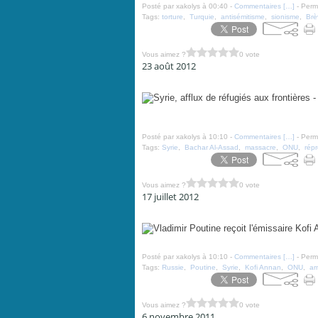
Posté par xakolys à 00:40 -
Commentaires [
…
]
- Perma
Tags:
torture
,
Turquie
,
antisémitisme
,
sionisme
,
Brè
Vous aimez ?
0 vote
23 août 2012
Syrie, afflux de réfugiés aux frontières - août 2012 - 
Posté par xakolys à 10:10 -
Commentaires [
…
]
- Perma
Tags:
Syrie
,
Bachar Al-Assad
,
massacre
,
ONU
,
répr
Vous aimez ?
0 vote
17 juillet 2012
Vladimir Poutine reçoit l'émissaire Kofi Annan - par Cha
Posté par xakolys à 10:10 -
Commentaires [
…
]
- Perma
Tags:
Russie
,
Poutine
,
Syrie
,
Kofi Annan
,
ONU
,
ar
Vous aimez ?
0 vote
6 novembre 2011