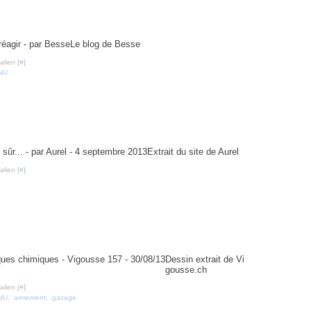
sse
Le blog de Besse
lien [
#
]
NU
Aurel - 4 septembre 2013
Extrait du site de Aurel
lien [
#
]
- Vigousse 157 - 30/08/13
Dessin extrait de Vi
gousse.ch
lien [
#
]
NU
,
armement
,
gazage