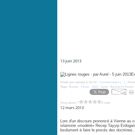
13 juin 2013
Lignes rouges - par Aurel - 5 juin 2013
Ex
Posté par xakolys à 10:10 -
Commentaires [
…
]
- Perma
Tags:
Russie
,
Chine
,
USA
,
Syrie
,
Bachar Al-Assad
Vous aimez ?
0 vote
12 mars 2013
Turquie, antisémitisme modéré - par Gérard Biard - B
Lors d'un discours prononcé à Vienne au co
islamiste «modéré» Recep Tayyip Erdogan a 
bsolument à faire le procès des doctrines..