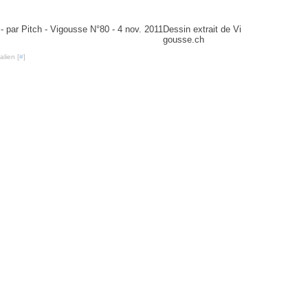
igousse N°80 - 4 nov. 2011
Dessin extrait de Vi
gousse.ch
lien [
#
]