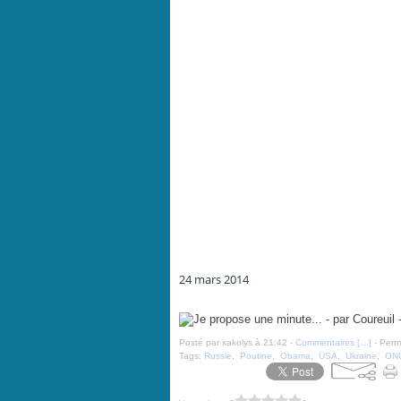
24 mars 2014
Je propose une minute... - par Coureuil - 21 mars 2014
Posté par xakolys à 21:42 -
Commentaires [
…
]
- Perma
Tags:
Russie
,
Poutine
,
Obama
,
USA
,
Ukraine
,
ON