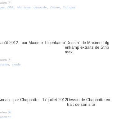
lien [
#
]
ves
,
ONU
,
islamisme
,
génocide
,
Vienne
,
Erdogan
par Maxime Tilgenkamp
"Dessin" de Maxime Tilg
enkamp extraits de Strip
max.
lien [
#
]
ession
,
exode
ppatte - 17 juillet 2012
Dessin de Chappatte ex
trait de son site
lien [
#
]
mement