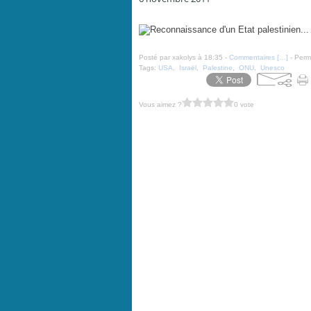
Reconnaissance d'un Etat palestinien... - par Pitch - V
Posté par xakolys à 18:35 -
Commentaires [
…
]
- Perma
Tags:
USA
,
Israël
,
Palestine
,
ONU
,
Unesco
Vous aimez ?
0 vote