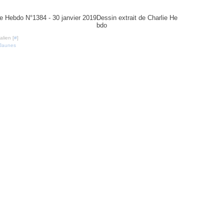
4 - 30 janvier 2019
Dessin extrait de Charlie He
bdo
lien [
#
]
 Jaunes