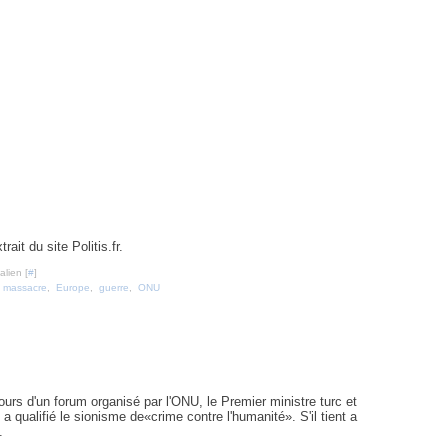
trait du site Politis.fr.
lien [
#
]
,
massacre
,
Europe
,
guerre
,
ONU
rève Charlie Hebdo
urs d'un forum organisé par l'ONU, le Premier ministre turc et
qualifié le sionisme de«crime contre l'humanité». S'il tient a
.