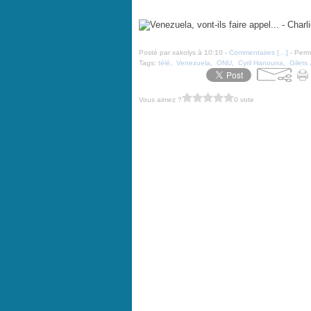
Venezuela, vont-ils faire appel... - Charlie Hebdo N°138
Posté par xakolys à 10:10 -
Commentaires [
…
]
- Perma
Tags:
télé
,
Venezuela
,
ONU
,
Cyril Hanouna
,
Gilets
Vous aimez ?
0 vote