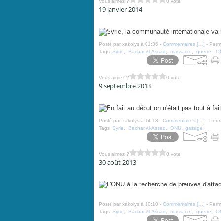
Vous aimez ?
0 vote
19 janvier 2014
Syrie, la communauté internationale va réagir - par Be
Posté par xakolys à 01:36 -
Commentaires [
…
]
- Perma
Tags:
Syrie
,
Bachar Al-Assad
,
massacre
,
guerre
,
O
Vous aimez ?
0 vote
9 septembre 2013
En fait au début on n'était pas tout à fait sûr... - par 
Posté par xakolys à 14:13 -
Commentaires [
…
]
- Perma
Tags:
Syrie
,
Bachar Al-Assad
,
ONU
,
gazage
Vous aimez ?
0 vote
30 août 2013
L'ONU à la recherche de preuves d'attaques chimiques 
Posté par xakolys à 10:10 -
Commentaires [
…
]
- Perma
Tags:
Syrie
,
Bachar Al-Assad
,
massacre
,
guerre
,
O