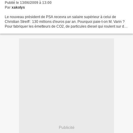
Publié le 13/06/2009 à 13:00
Par
xakolys
Le nouveau président de PSA recevra un salaire supérieur à celui de
Christian Streiff : 130 millions d'euros par an. Pourquoi paie-t-on M. Varin ?
Pour fabriquer les émetteurs de CO2, de particules diesel qui roulent sur du
goudron qui conchie l'espace,...
Publicité