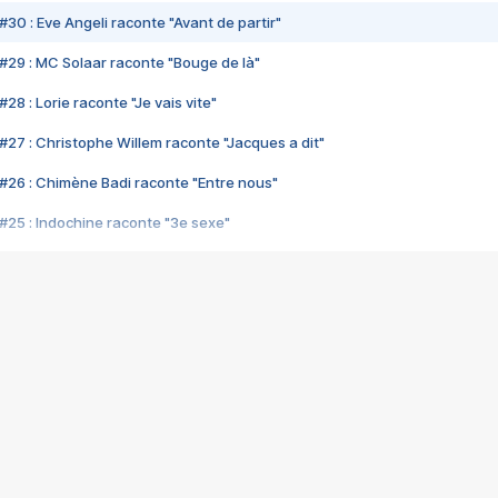
#30 : Eve Angeli raconte "Avant de partir"
#29 : MC Solaar raconte "Bouge de là"
28 : Lorie raconte "Je vais vite"
#27 : Christophe Willem raconte "Jacques a dit"
#26 : Chimène Badi raconte "Entre nous"
#25 : Indochine raconte "3e sexe"
#24 : Zaho raconte "C'est chelou"
#23 : Patrick Bruel raconte "Au café des délices"
#22 : Kyo raconte "Le chemin"
#21 : Nolwenn Leroy raconte "Cassé"
#20 : Patrick Hernandez raconte "Born to be alive"
#19 : Lorie raconte "Près de moi"