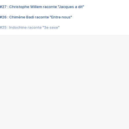
#27 : Christophe Willem raconte "Jacques a dit"
#26 : Chimène Badi raconte "Entre nous"
#25 : Indochine raconte "3e sexe"
#24 : Zaho raconte "C'est chelou"
#23 : Patrick Bruel raconte "Au café des délices"
#22 : Kyo raconte "Le chemin"
#21 : Nolwenn Leroy raconte "Cassé"
#20 : Patrick Hernandez raconte "Born to be alive"
#19 : Lorie raconte "Près de moi"
#18 : Michael Jones raconte "A nos actes manqués" (avec Jean-Jacque
#17 : Khaled raconte "Aïcha"
#16 : Corneille raconte "Parce qu'on vient de loin"