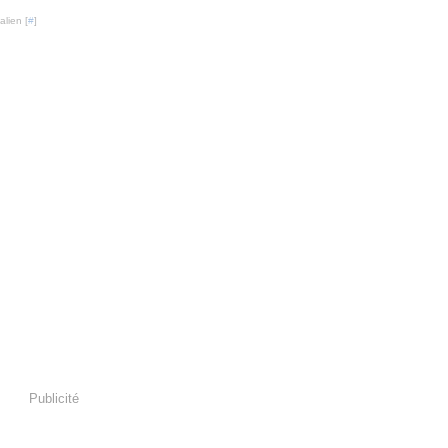
lien [
#
]
Publicité