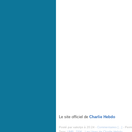
Le site officiel de
Charlie Hebdo
Posté par xakolys à 20:24 -
Commentaires [
…
]
- Perma
Tags:
UMP
,
DSK
,
Les Unes de Charlie Hebdo