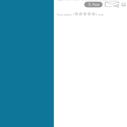
Vous aimez ?
0 vote