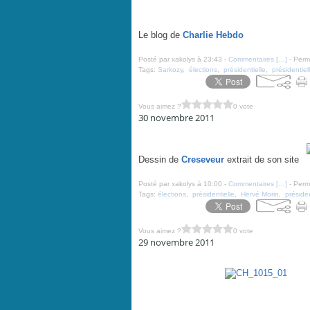
Le blog de
Charlie Hebdo
Posté par xakolys à 23:43 -
Commentaires [
…
]
- Perma
Tags:
Sarkozy
,
élections
,
présidentielle
,
présidentie
Vous aimez ?
0 vote
30 novembre 2011
La candidature de Morin chaudement accueillie - par C
Dessin de
Creseveur
extrait de son site
Posté par xakolys à 10:00 -
Commentaires [
…
]
- Perma
Tags:
élections
,
présidentielle
,
Hervé Morin
,
préside
Vous aimez ?
0 vote
29 novembre 2011
DSK, le complot ! - Charlie Hebdo N°1015 - 30 novemb