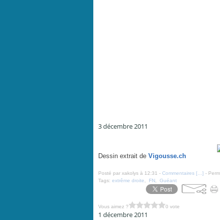
3 décembre 2011
Langue de FN - par Coureuil - Vigousse N°84 - 2 déce
Dessin extrait de
Vigousse.ch
Posté par xakolys à 12:31 -
Commentaires [
…
]
- Perma
Tags:
extrême droite
,
FN
,
Guéant
Vous aimez ?
0 vote
1 décembre 2011