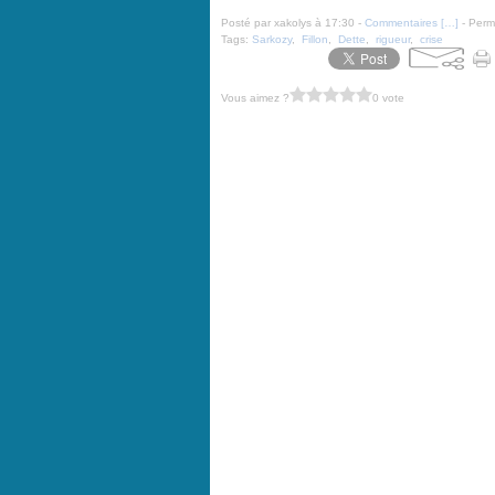
Posté par xakolys à 17:30 -
Commentaires [
…
]
- Perma
Tags:
Sarkozy
,
Fillon
,
Dette
,
rigueur
,
crise
Vous aimez ?
0 vote