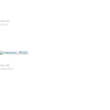
lien [
#
]
lle 2012
reseveur - 28 nov. 2011
lien [
#
]
ntielle 2012
re 2011