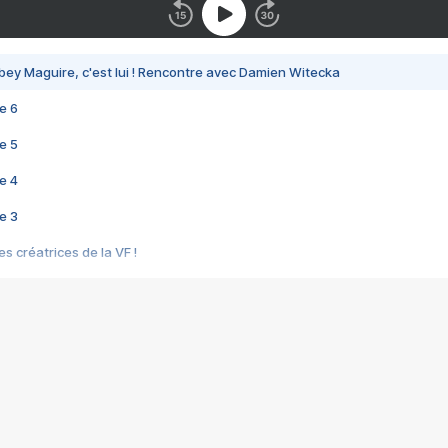
bey Maguire, c'est lui ! Rencontre avec Damien Witecka
e 6
e 5
e 4
e 3
s créatrices de la VF !
e 2
e 1
e Mektoub My Love arrive enfin ! Rencontre avec Shaïn Boumedine et Sal
i : après Toni en famille
elle réalise le bouleversant Dites lui que je l'aime