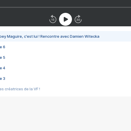
bey Maguire, c'est lui ! Rencontre avec Damien Witecka
e 6
e 5
e 4
e 3
s créatrices de la VF !
e 2
e 1
e Mektoub My Love arrive enfin ! Rencontre avec Shaïn Boumedine et Sal