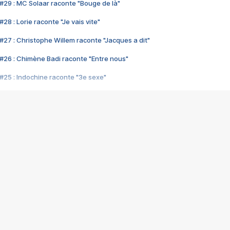
#29 : MC Solaar raconte "Bouge de là"
28 : Lorie raconte "Je vais vite"
#27 : Christophe Willem raconte "Jacques a dit"
#26 : Chimène Badi raconte "Entre nous"
#25 : Indochine raconte "3e sexe"
#24 : Zaho raconte "C'est chelou"
#23 : Patrick Bruel raconte "Au café des délices"
#22 : Kyo raconte "Le chemin"
#21 : Nolwenn Leroy raconte "Cassé"
#20 : Patrick Hernandez raconte "Born to be alive"
#19 : Lorie raconte "Près de moi"
#18 : Michael Jones raconte "A nos actes manqués" (avec Jean-Jacque
#17 : Khaled raconte "Aïcha"